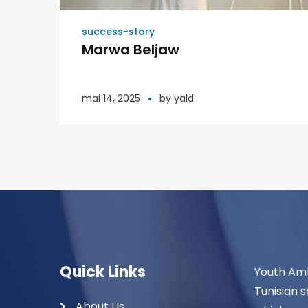
success-story
Marwa Beljaw
mai 14, 2025
by
yald
Quick Links
Youth Amb
Tunisian s
About Us