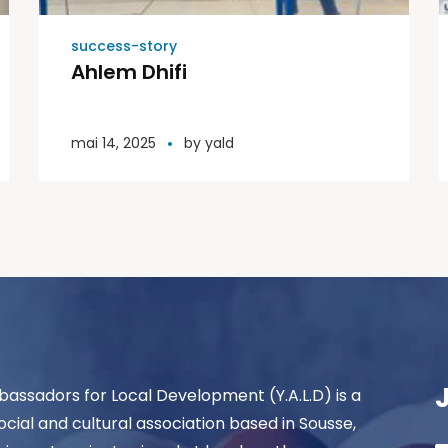
success-story
Ahlem Dhifi
mai 14, 2025
by
yald
assadors for Local Development (Y.A.L.D) is a
ocial and cultural association based in Sousse,