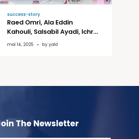
success-story
Raed Omri, Ala Eddin
Kahouli, Salsabil Ayadi, Ichrak
Rahmi, Ali Nasser, and Ikhlas
mai 14, 2025
by
yald
Neyli
Join The Newsletter