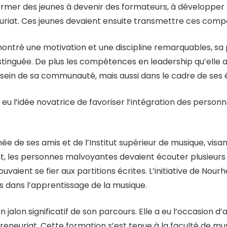
 former des jeunes à devenir des formateurs, à développe
neuriat. Ces jeunes devaient ensuite transmettre ces com
montré une motivation et une discipline remarquables, sa
stinguée. De plus les compétences en leadership qu’elle a
 sein de sa communauté, mais aussi dans le cadre de ses 
u l’idée novatrice de favoriser l’intégration des perso
de ses amis et de l’Institut supérieur de musique, visan
t, les personnes malvoyantes devaient écouter plusieurs 
aient se fier aux partitions écrites. L’initiative de Nour
es dans l’apprentissage de la musique.
 jalon significatif de son parcours. Elle a eu l’occasion d
eneuriat. Cette formation s’est tenue à la faculté de mus